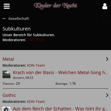
Gesellschaft
Subkulturen
Unser Bereich für Subkulturen.
Moderatoren:
KDN-Team
Metal
Moderatoren:
KDN-Team
Krach von der Basis - Welchen Metal-Song hört Ihr gerade?
Gestern, 08:53
Gothic
Moderatoren:
KDN-Team
Aus dem Reich der Schatten - Was hört Ihr gerade?