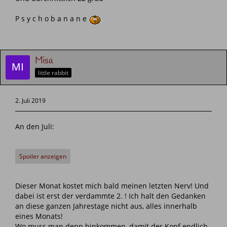
P s y c h o b a n a n e
Misa
little rabbit
2. Juli 2019
An den Juli:
Spoiler anzeigen
Dieser Monat kostet mich bald meinen letzten Nerv! Und
dabei ist erst der verdammte 2. ! Ich halt den Gedanken
an diese ganzen Jahrestage nicht aus, alles innerhalb
eines Monats!
Wo muss man denn hinkommen, damit der Kopf endlich