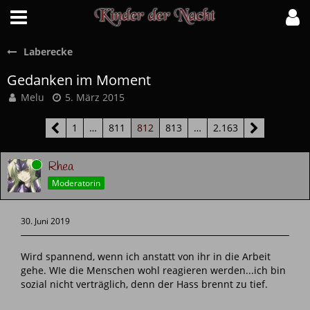
Laberecke
Gedanken im Moment
Melu
5. März 2015
1
…
811
812
813
…
2.163
Online
Rhea
Moderatorin
30. Juni 2019
Wird spannend, wenn ich anstatt von ihr in die Arbeit
gehe. WIe die Menschen wohl reagieren werden...ich bin
sozial nicht verträglich, denn der Hass brennt zu tief.