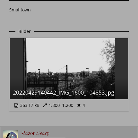
Smalltown
Bilder
20220429140442_IMG_1600_104853.jpg
363,17 kB
1.800×1.200
4
Razor Sharp