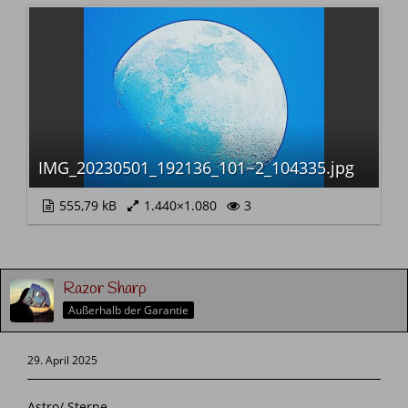
IMG_20230501_192136_101~2_104335.jpg
555,79 kB
1.440×1.080
3
Razor Sharp
Außerhalb der Garantie
29. April 2025
Astro/ Sterne