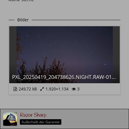
Bilder
PXL_20250419_204738626.NIGHT.RAW-01.COVER~3_104106.jpg
249,72 kB
1.920×1.134
3
Razor Sharp
Außerhalb der Garantie