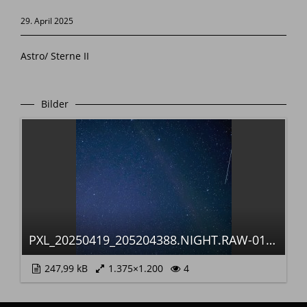
29. April 2025
Astro/ Sterne II
Bilder
PXL_20250419_205204388.NIGHT.RAW-01.COVER~2_104019.jpg
247,99 kB
1.375×1.200
4