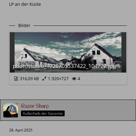
LP an der Küste
Bilder
photostudio_1720705537422_104722.jpg
316,09 kB
1.920×727
4
Razor Sharp
Außerhalb der Garantie
28. April 2025