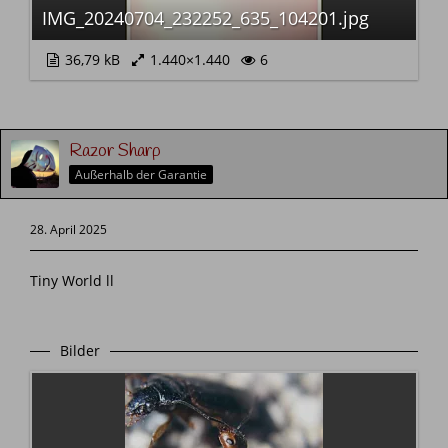
IMG_20240704_232252_635_104201.jpg
36,79 kB
1.440×1.440
6
Razor Sharp
Außerhalb der Garantie
28. April 2025
Tiny World ll
Bilder