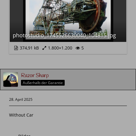
photostudio_1745526630040_104815.jpg
374,91 kB
1.800×1.200
5
Razor Sharp
Außerhalb der Garantie
28. April 2025
Without Car