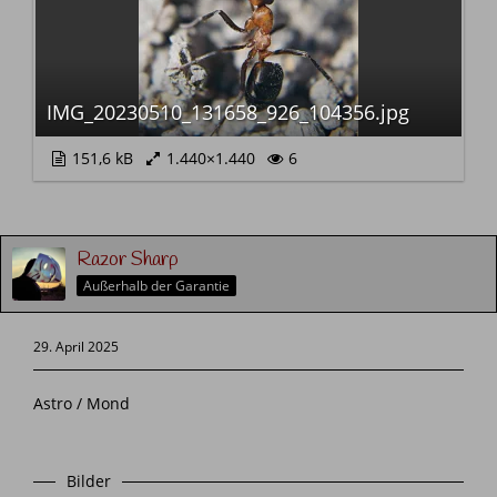
IMG_20230510_131658_926_104356.jpg
151,6 kB
1.440×1.440
6
Razor Sharp
Außerhalb der Garantie
29. April 2025
Astro / Mond
Bilder