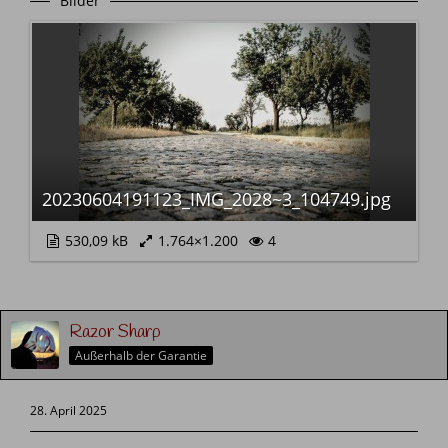
Bilder
20230604191123_IMG_2028~3_104749.jpg
530,09 kB
1.764×1.200
4
Razor Sharp
Außerhalb der Garantie
28. April 2025