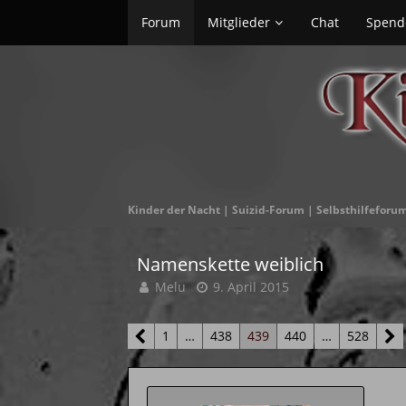
Forum
Mitglieder
Chat
Spend
Kinder der Nacht | Suizid-Forum | Selbsthilfeforu
Namenskette weiblich
Melu
9. April 2015
1
…
438
439
440
…
528