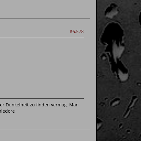
#6.578
 der Dunkelheit zu finden vermag. Man
bledore