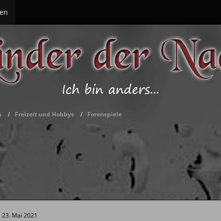
en
m
Freizeit und Hobbys
Forenspiele
23. Mai 2021