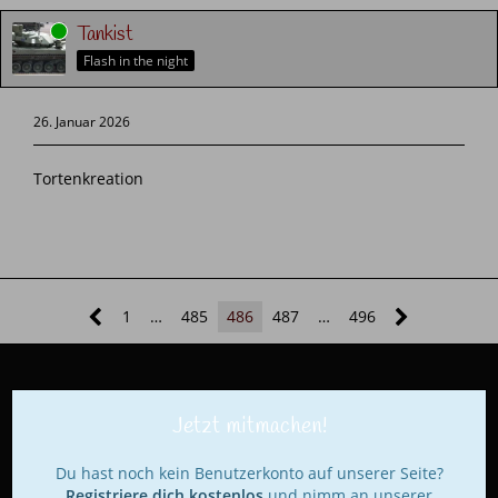
Online
Tankist
Flash in the night
26. Januar 2026
Tortenkreation
1
…
485
486
487
…
496
Jetzt mitmachen!
Du hast noch kein Benutzerkonto auf unserer Seite?
Registriere dich kostenlos
und nimm an unserer