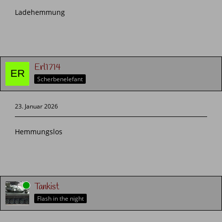
Ladehemmung
Erl1714
Scherbenelefant
23. Januar 2026
Hemmungslos
Online
Tankist
Flash in the night