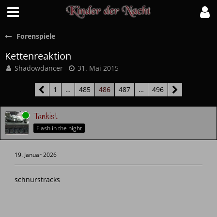
Forenspiele
Kettenreaktion
Shadowdancer
31. Mai 2015
1
…
485
486
487
…
496
Online
Tankist
Flash in the night
19. Januar 2026
schnurstracks