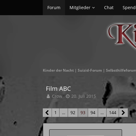
Forum
Mitglieder
Chat
Spend
Kinder der Nacht | Suizid-Forum | Selbsthilfeforu
Film ABC
Crow
20. Juli 2015
1
…
92
93
94
…
144