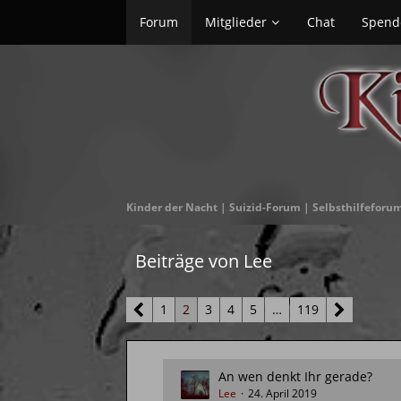
Forum
Mitglieder
Chat
Spend
Kinder der Nacht | Suizid-Forum | Selbsthilfeforu
Beiträge von Lee
1
2
3
4
5
…
119
An wen denkt Ihr gerade?
Lee
24. April 2019