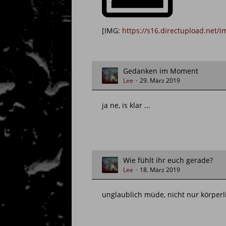
[IMG:
https://s16.directupload.net
Gedanken im Moment
Lee
29. März 2019
ja ne, is klar ...
Wie fühlt ihr euch gerade?
Lee
18. März 2019
unglaublich müde, nicht nur körperli