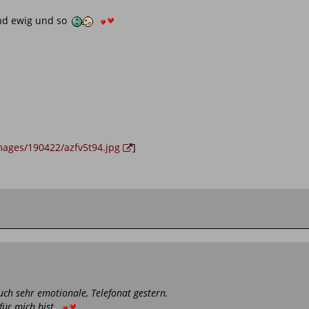
und ewig und so
images/190422/azfv5t94.jpg
]
ch sehr emotionale, Telefonat gestern.
 für mich bist.