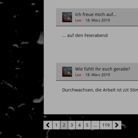
Ich freue mich auf...
Lee
18. März 2019
... auf den Feierabend
Wie fühlt ihr euch gerade?
Lee
18. März 2019
Durchwachsen, die Arbeit ist zzt Sti
1
2
3
4
5
…
119