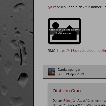
@Grace
ich liebe dich - für immer 
[IMG:
https://s16.directupload.net/
Danksagungen
Lee
19. April 2019
Zitat von Grace
Danke
@Lee
für das schöne, wenn au
Danke dir generell für alles, was du