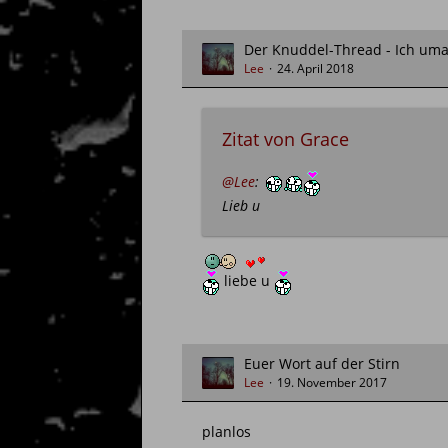
Der Knuddel-Thread - Ich uma
Lee
24. April 2018
Zitat von Grace
@Lee
:
Lieb u
liebe u
Euer Wort auf der Stirn
Lee
19. November 2017
planlos