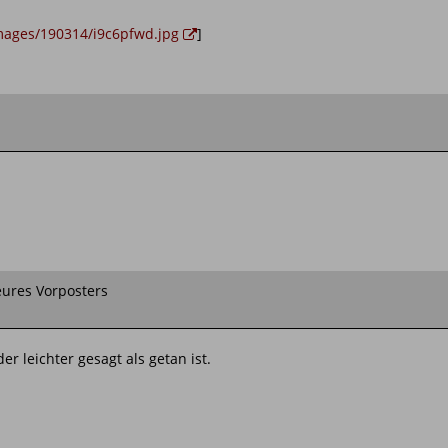
images/190314/i9c6pfwd.jpg
]
eures Vorposters
r leichter gesagt als getan ist.