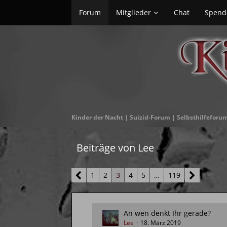
Forum
Mitglieder
Chat
Spend
Kinder der Nacht | Suizid-Forum | Selbsthilfeforu
Beiträge von Lee
1
2
3
4
5
…
119
An wen denkt Ihr gerade?
Lee
18. März 2019