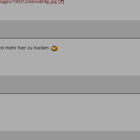
images/190312/ebno8r8g.jpg
]
ust mehr hier zu hocken