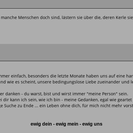
rm manche Menschen doch sind, lästern sie über die, deren Kerle s
 immer einfach, besonders die letzte Monate haben uns auf eine har
und wie es scheint, unsere bedingungslose Liebe zueinander und l
her danken - du warst, bist und wirst immer "meine Person" sein.
ei dir kann ich sein, wie ich bin - meine Gedanken, egal wie geart
e Suche zu Ende ... ein Leben ohne dich, für mich nicht mehr vorste
ewig dein - ewig mein - ewig uns