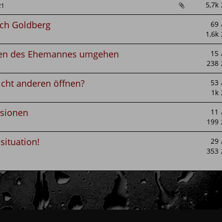
21
ach Goldberg
nen des Ehemannes umgehen
cht anderen öffnen?
ssionen
situation!