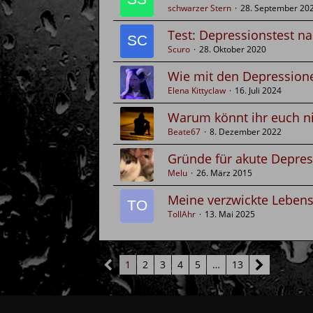
schwarzer Stern
28. September 20
Test: Depressionstest n
Scuro
28. Oktober 2020
Wie mit den Depressio
Elena Kittyclaw
16. Juli 2024
Warum könnt ihr euch ni
Beate67
8. Dezember 2022
Gründe für akute Depre
Melu
26. März 2015
Meine verzwickte Lebens
TollAhr
13. Mai 2025
1
2
3
4
5
…
13