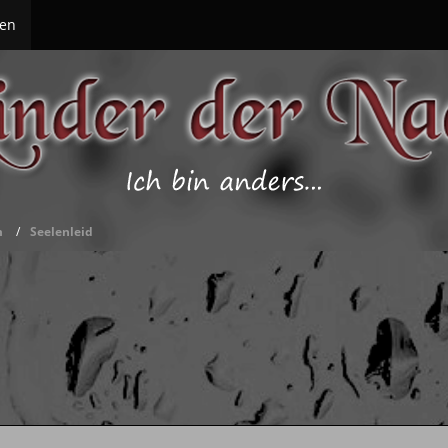
en
m
Seelenleid