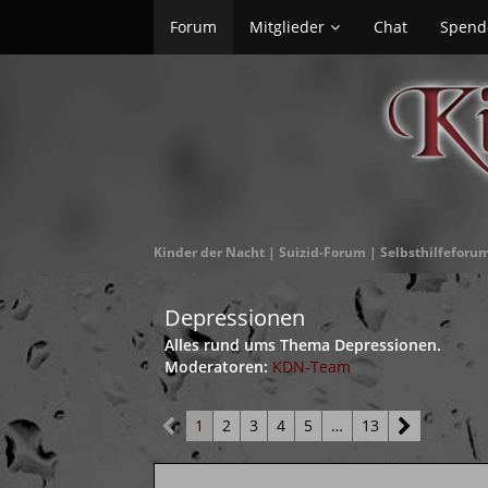
Forum
Mitglieder
Chat
Spend
Kinder der Nacht | Suizid-Forum | Selbsthilfeforu
Depressionen
Alles rund ums Thema Depressionen.
Moderatoren:
KDN-Team
1
2
3
4
5
…
13