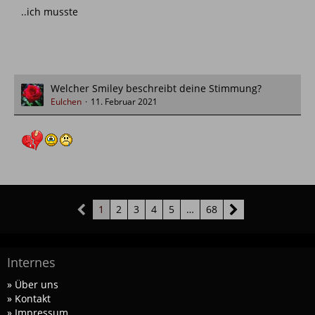
..ich musste
Welcher Smiley beschreibt deine Stimmung?
Eulchen
11. Februar 2021
1
2
3
4
5
…
68
Internes
» Über uns
» Kontakt
» Impressum