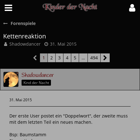
Forenspiele
Kettenreaktion
Shadowdancer
31. Mai 2015
1
2
3
4
5
…
494
Shadowdancer
Kind der Nacht
31. Mai 2015
Der erste User postet ein "Doppelwort", der zweite muss
mit dem letzten Teil ein neues machen.
Bsp: Baumstamm