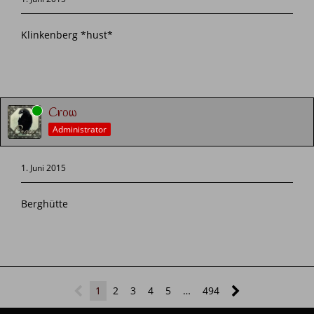
Klinkenberg *hust*
Online
Crow
Administrator
1. Juni 2015
Berghütte
1
2
3
4
5
…
494