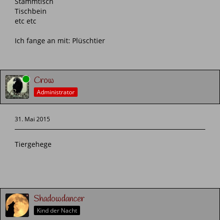
Stammtisch
Tischbein
etc etc
Ich fange an mit: Plüschtier
Online
Crow
Administrator
31. Mai 2015
Tiergehege
Shadowdancer
Kind der Nacht