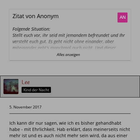
Zitat von Anonym
Folgende Situation:
Stellt euch vor, ihr seid mit jemandem befreundet und Ihr
versteht euch gut. Es geht nicht ohne einander, aber
miteinander geht's manchmal auch nicht. Und dieser
Freund gesteht euch irgendwann, das er mehr fühlt als
Alles anzeigen
Freundschaft. Ihr wisst aber definitiv das bei euch nicht
mehr als Freundschaft drin ist.
Was würdet ihr tun?
Würdet ihr...
Lee
...Auf Abstand gehen?
Kind der Nacht
...So weiter machen wie bisher?
...Zusammen daran arbeiten, das alles so ist wie es war?
...Meint ihr, man kann daran arbeiten, das die Gefühle
5. November 2017
verschwinden?
Denn so wie es war war es gut.
Ich kann dir nur sagen, wie ich es bisher gehandhabt
habe - mit Ehrlichkeit. Hab erklärt, dass meinerseits nicht
Was würdet ihr tun?
mehr ist und es auch nicht mehr sein wird, da aus einer