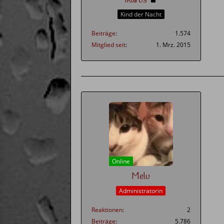
Ikarus
Kind der Nacht
Beiträge
1.574
Mitglied seit
1. Mrz. 2015
Online
Melu
Administratorin
Reaktionen
2
Beiträge
5.786