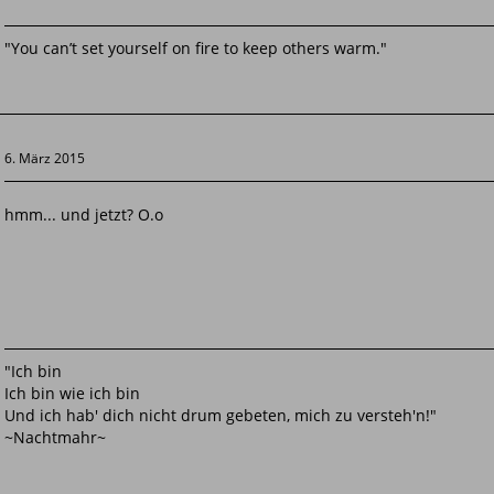
"You can’t set yourself on fire to keep others warm."
6. März 2015
hmm... und jetzt? O.o
"Ich bin
Ich bin wie ich bin
Und ich hab' dich nicht drum gebeten, mich zu versteh'n!"
~Nachtmahr~