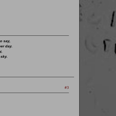
o say,
her day.
y,
 sky.
#3