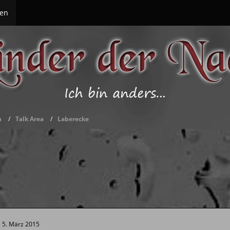
en
m
Talk Area
Laberecke
5. März 2015