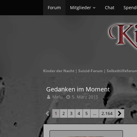
Forum
Mitglieder
Chat
Spend
Kinder der Nacht | Suizid-Forum | Selbsthilfeforu
Gedanken im Moment
Melu
5. März 2015
1
2
3
4
5
…
2.164