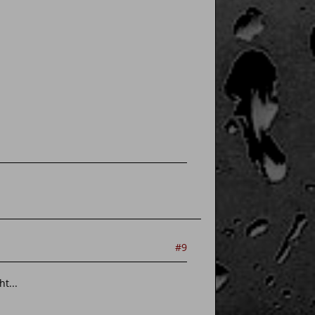
#9
t...