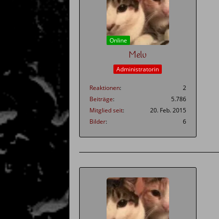
Online
Melu
Administratorin
Reaktionen
2
Beiträge
5.786
Mitglied seit
20. Feb. 2015
Bilder
6