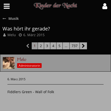
Musik
Was hört ihr gerade?
Melu
6. März 2015
1
2
3
4
5
…
737
Melu
Administratorin
6. März 2015
Fiddlers Green - Wall of Folk