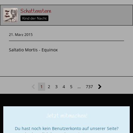
Schattenstern
Kind der Nacht
21. März 2015
Saltatio Mortis - Equinox
1
2
3
4
5
…
737
Jetzt mitmachen!
Du hast noch kein Benutzerkonto auf unserer Seite?