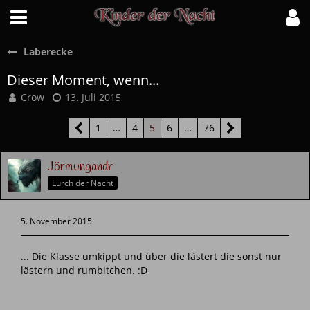
Laberecke
Dieser Moment, wenn...
Crow
13. Juli 2015
1
…
4
5
6
…
76
Jörmungandr
Lurch der Nacht
5. November 2015
... Die Klasse umkippt und über die lästert die sonst nur
lästern und rumbitchen. :D