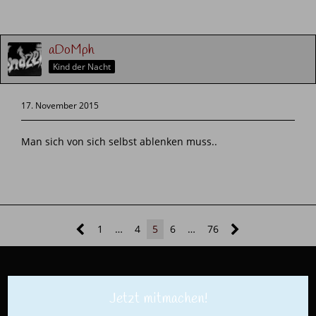
aDoMph
Kind der Nacht
17. November 2015
Man sich von sich selbst ablenken muss..
1
…
4
5
6
…
76
Jetzt mitmachen!