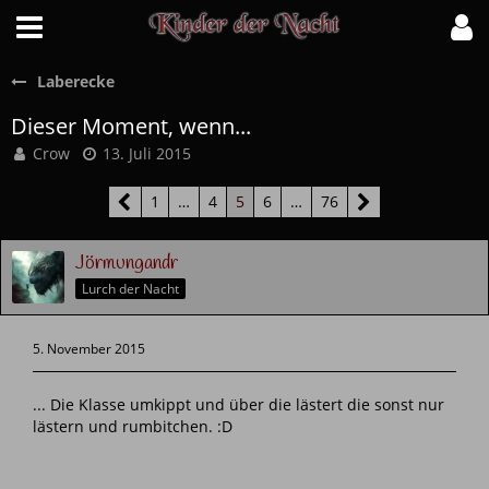
Laberecke
Dieser Moment, wenn...
Crow
13. Juli 2015
1
…
4
5
6
…
76
Jörmungandr
Lurch der Nacht
5. November 2015
... Die Klasse umkippt und über die lästert die sonst nur
lästern und rumbitchen. :D