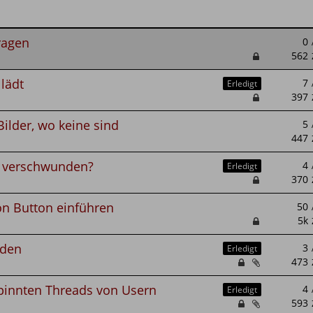
Fragen
lädt
Erledigt
Bilder, wo keine sind
" verschwunden?
Erledigt
ön Button einführen
nden
Erledigt
innten Threads von Usern
Erledigt