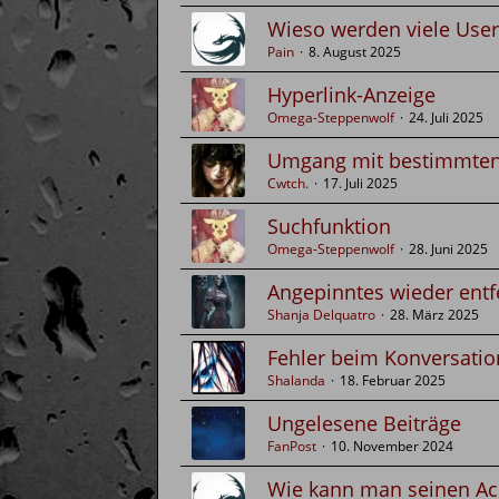
Wieso werden viele User
Pain
8. August 2025
Hyperlink-Anzeige
Omega-Steppenwolf
24. Juli 2025
Umgang mit bestimmte
Cwtch.
17. Juli 2025
Suchfunktion
Omega-Steppenwolf
28. Juni 2025
Angepinntes wieder ent
Shanja Delquatro
28. März 2025
Fehler beim Konversatio
Shalanda
18. Februar 2025
Ungelesene Beiträge
FanPost
10. November 2024
Wie kann man seinen Ac