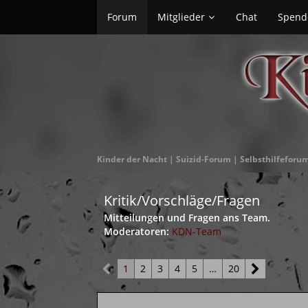
Forum
Mitglieder
Chat
Spend
Kinder der Nacht | Suizid-Forum | Selbsthilfeforu
Kritik/Vorschläge/Fragen
Mitteilungen und Fragen ans Team.
Moderatoren:
KDN-Team
1
2
3
4
5
…
20