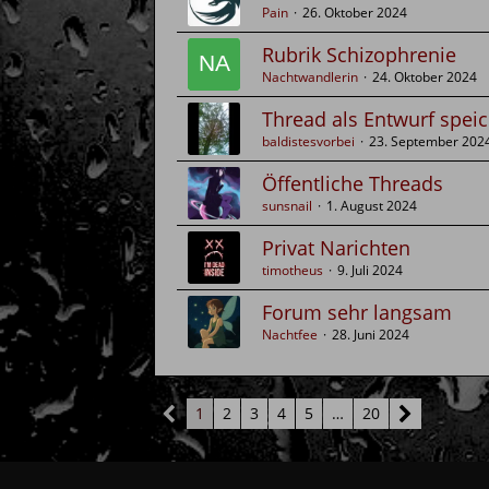
Pain
26. Oktober 2024
Rubrik Schizophrenie
Nachtwandlerin
24. Oktober 2024
Thread als Entwurf spei
baldistesvorbei
23. September 202
Öffentliche Threads
sunsnail
1. August 2024
Privat Narichten
timotheus
9. Juli 2024
Forum sehr langsam
Nachtfee
28. Juni 2024
1
2
3
4
5
…
20