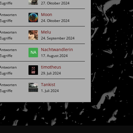
27. Oktober 2024
Moon
24. Oktober 2024
Melu
24. September 2024
Nachtwandlerin
17. August 2024
timotheus
29. Juli 2024
Tankist
1. Juli 2024